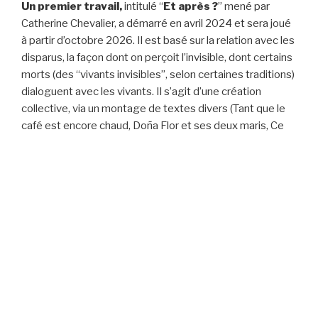
Un premier travail,
intitulé “
Et après ?
” mené par
Catherine Chevalier, a démarré en avril 2024 et sera joué
à partir d’octobre 2026. Il est basé sur la relation avec les
disparus, la façon dont on perçoit l’invisible, dont certains
morts (des “vivants invisibles”, selon certaines traditions)
dialoguent avec les vivants. Il s’agit d’une création
collective, via un montage de textes divers (Tant que le
café est encore chaud, Doña Flor et ses deux maris, Ce
que nous confions au vent, La mari de nuit, La cabine du
vent …).
Un deuxième travail,
intitulé “
Fantômes”
mené par
Daniel Galarreta, a démarré en mai 2025 autour des liens
avec les fantômes, les invisibles, humains invisibilisés,
presque morts. La pièce sera jouée à partir de novembre
2026. Le texte est élaboré à partir d’écrits d’Euripide,
Grégory Delaplace, Marie Cosnay, Claude Maillard,
Hésiode.