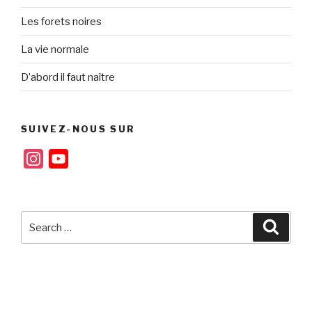
Les forets noires
La vie normale
D’abord il faut naître
SUIVEZ-NOUS SUR
I
Y
n
o
s
u
t
T
Search
Searc
for:
a
u
g
b
r
e
a