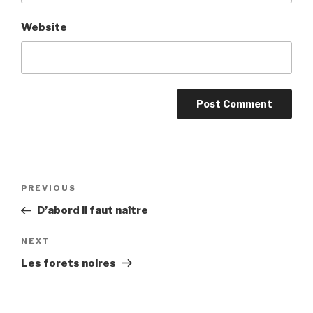
Website
Post
Previous
PREVIOUS
navigation
Post
D’abord il faut naître
Next
NEXT
Post
Les forets noires