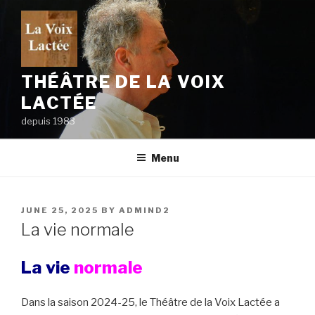
Skip
to
content
THÉÂTRE DE LA VOIX
LACTÉE
depuis 1983
Menu
POSTED
JUNE 25, 2025
BY
ADMIND2
ON
La vie normale
La vie
normale
Dans la saison 2024-25, le Théâtre de la Voix Lactée a