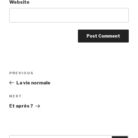
Website
Post
Previous
PREVIOUS
navigation
Post
La vie normale
Next
NEXT
Post
Et après ?