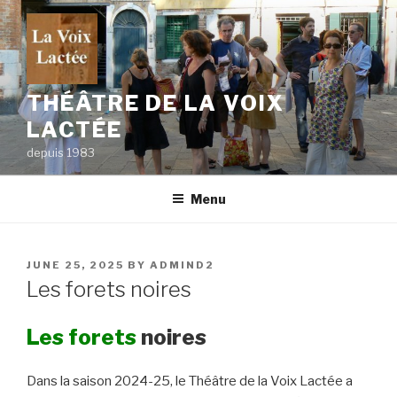
Skip
to
content
THÉÂTRE DE LA VOIX
LACTÉE
depuis 1983
Menu
POSTED
JUNE 25, 2025
BY
ADMIND2
ON
Les forets noires
Les forets
noires
Dans la saison 2024-25, le Théâtre de la Voix Lactée a