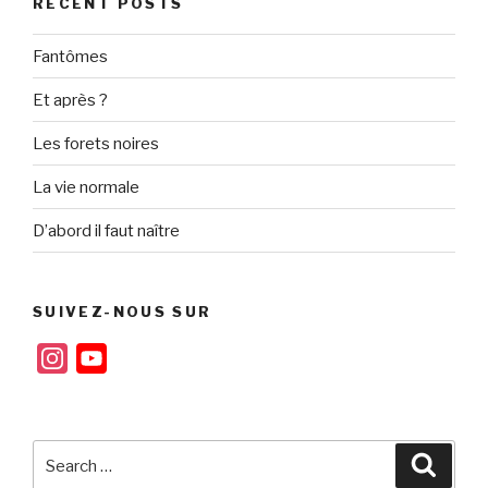
RECENT POSTS
Fantômes
Et après ?
Les forets noires
La vie normale
D’abord il faut naître
SUIVEZ-NOUS SUR
I
Y
n
o
s
u
t
T
Search
Searc
for:
a
u