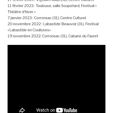
11 février 2023 : Toulouse, salle Soupetard, Festival «
Théâtre d’hiver »
7 janvier 2023 : Corronsac (31), Centre Culturel
20 novembre 2022 : Labastide Beauvoir (31), Festival
«Labastide en Coulisses»
19 novembre 2022: Corronsac (31), Cabane du Fauret