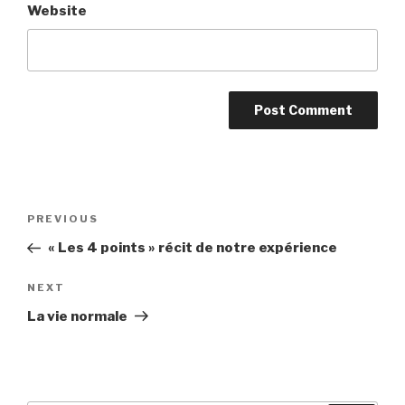
Website
Post
Previous
PREVIOUS
navigation
Post
« Les 4 points » récit de notre expérience
Next
NEXT
Post
La vie normale