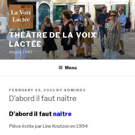
Skip
to
content
THÉÂTRE DE LA VOIX
LACTÉE
depuis 1983
Menu
POSTED
FEBRUARY 23, 2023
BY
ADMIND2
ON
D’abord il faut naître
D’abord il faut
naître
Pièce écrite par Line Knutzon en 1994