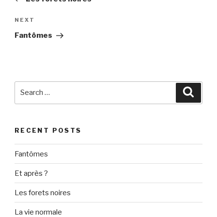
Next
NEXT
Post
Fantômes
Search
Searc
for:
RECENT POSTS
Fantômes
Et après ?
Les forets noires
La vie normale