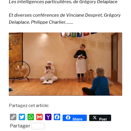
Les intelligences particulières, de Grégory Delaplace
Et diverses conférences de Vinciane Despret, Grégory
Delaplace, Philippe Charlier, ……
Partagez cet article:
C
T
W
G
Y
F
Share
Post
o
w
h
m
a
a
Partager
p
i
a
a
h
c