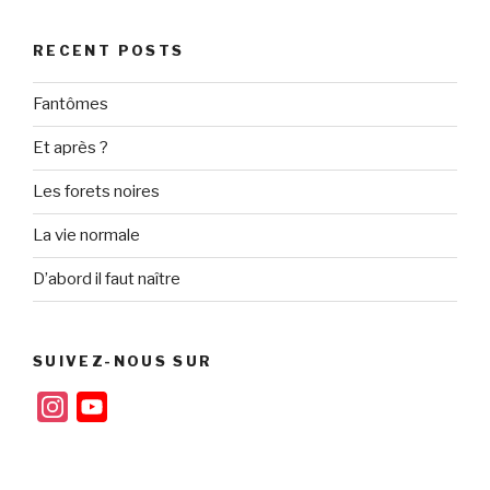
RECENT POSTS
Fantômes
Et après ?
Les forets noires
La vie normale
D’abord il faut naître
SUIVEZ-NOUS SUR
I
Y
n
o
s
u