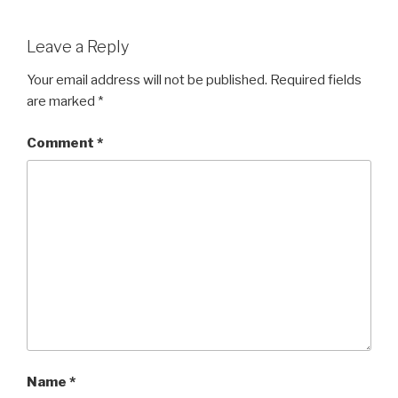
y
t
t
i
o
e
L
t
s
l
o
b
Leave a Reply
i
e
A
M
o
n
r
p
a
o
Your email address will not be published.
Required fields
k
p
i
k
are marked
*
l
Comment
*
Name
*