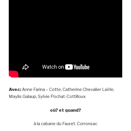
Avec:
Anne Farina – Cotte, Catherine Chevalier Laïrle,
Maylis Galaup, Sylvie Pochat-Cottilloux
où? et quand?
à la cabane du Fauret. Corronsac