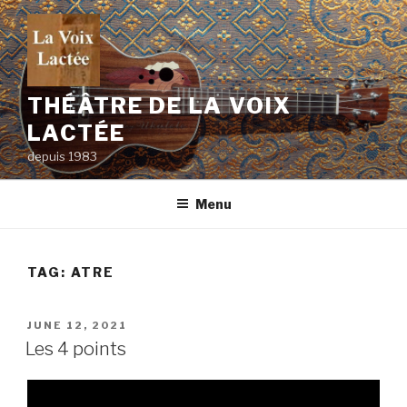
Skip
to
content
THÉÂTRE DE LA VOIX
LACTÉE
depuis 1983
Menu
TAG:
ATRE
POSTED
JUNE 12, 2021
ON
Les 4 points