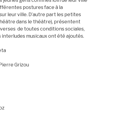
 jeunes gens confinés loin de leur ville
ifférentes postures face à la
ur leur ville. D’autre part les petites
théâtre dans le théâtre), présentent
iverses de toutes conditions sociales,
es interludes musicaux ont été ajoutés.
eta
ierre Grizou
oz