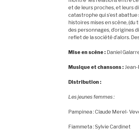
montre les relations entre ces
et de leurs proches, et leurs d
catastrophe qui s’est abattue s
histoires mises en scène, (du 
des personnages, d’origines d
reflet de la société d’alors. D
Mise en scène :
Daniel Galarr
Musique et chansons :
Jean-P
Distribution :
Les jeunes femmes :
Pampinea : Claude Merel- Vev
Fiammeta : Sylvie Cardinet