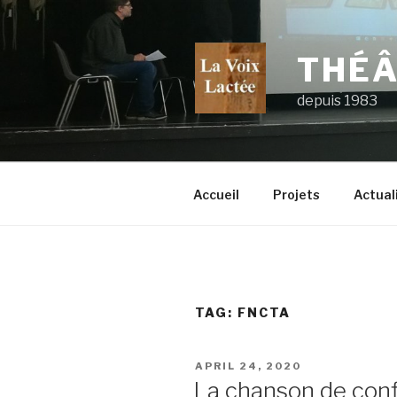
Skip
to
content
THÉÂ
depuis 1983
Accueil
Projets
Actual
TAG:
FNCTA
POSTED
APRIL 24, 2020
ON
La chanson de con