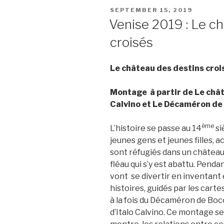
L
t
s
l
o
b
POSTED
SEPTEMBER 15, 2019
i
e
A
M
o
ON
Venise 2019 : Le c
n
r
p
a
o
k
p
i
k
croisés
l
Le château des destins croi
Montage à partir de Le chât
Calvino et Le Décaméron de
ème
L’histoire se passe au 14
si
jeunes gens et jeunes filles,
sont réfugiés dans un château à
fléau qui s’y est abattu. Pendant
vont se divertir en inventant 
histoires, guidés par les carte
à la fois du Décaméron de Boc
d’Italo Calvino. Ce montage se 