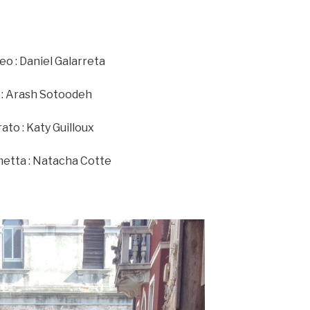
o : Daniel Galarreta
o : Arash Sotoodeh
ato : Katy Guilloux
metta : Natacha Cotte