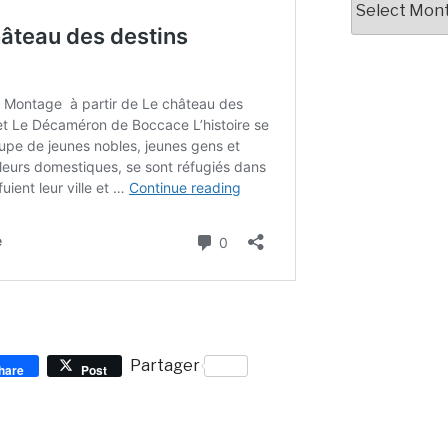
Partager
hare
Post