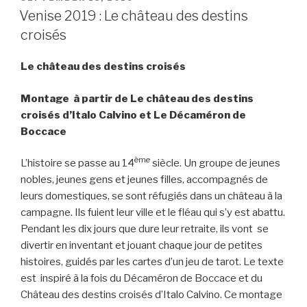
i
e
A
M
o
ON
Venise 2019 : Le château des destins
n
r
p
a
o
croisés
k
p
i
k
l
Le château des destins croisés
Montage à partir de Le château des destins
croisés d’Italo Calvino et Le Décaméron de
Boccace
ème
L’histoire se passe au 14
siècle. Un groupe de jeunes
nobles, jeunes gens et jeunes filles, accompagnés de
leurs domestiques, se sont réfugiés dans un château à la
campagne. Ils fuient leur ville et le fléau qui s’y est abattu.
Pendant les dix jours que dure leur retraite, ils vont se
divertir en inventant et jouant chaque jour de petites
histoires, guidés par les cartes d’un jeu de tarot. Le texte
est inspiré à la fois du Décaméron de Boccace et du
Château des destins croisés d’Italo Calvino. Ce montage