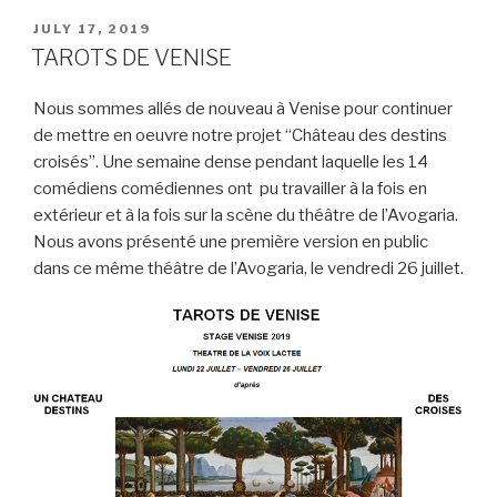
L
t
s
l
o
b
POSTED
JULY 17, 2019
i
e
A
M
o
ON
TAROTS DE VENISE
n
r
p
a
o
k
p
i
k
Nous sommes allés de nouveau à Venise pour continuer
l
de mettre en oeuvre notre projet “Château des destins
croisés”. Une semaine dense pendant laquelle les 14
comédiens comédiennes ont pu travailler à la fois en
extérieur et à la fois sur la scène du théâtre de l’Avogaria.
Nous avons présenté une première version en public
dans ce même théâtre de l’Avogaria, le vendredi 26 juillet.