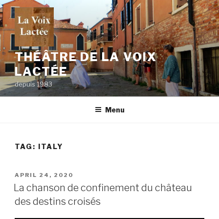
Skip
to
content
THÉÂTRE DE LA VOIX
LACTÉE
depuis 1983
Menu
TAG:
ITALY
POSTED
APRIL 24, 2020
ON
La chanson de confinement du château
des destins croisés