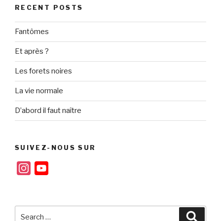
RECENT POSTS
Fantômes
Et après ?
Les forets noires
La vie normale
D’abord il faut naître
SUIVEZ-NOUS SUR
I
Y
n
o
s
u
t
T
Search
Searc