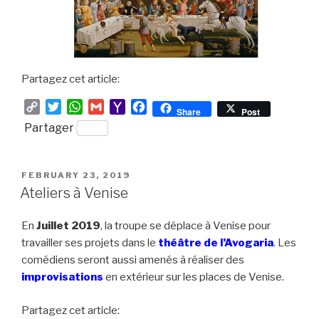
Partagez cet article:
C
T
W
G
Y
F
Share
Post
o
w
h
m
a
a
Partager
p
i
a
a
h
c
y
t
t
i
o
e
L
t
s
l
o
b
POSTED
FEBRUARY 23, 2019
i
e
A
M
o
ON
Ateliers à Venise
n
r
p
a
o
k
p
i
k
En
Juillet 2019
, la troupe se déplace à Venise pour
l
travailler ses projets dans le
théâtre de l’Avogaria
. Les
comédiens seront aussi amenés à réaliser des
improvisations
en extérieur sur les places de Venise.
Partagez cet article: