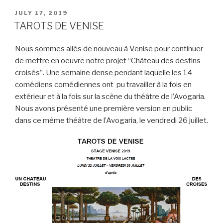
L
t
s
l
o
b
POSTED
JULY 17, 2019
i
e
A
M
o
ON
TAROTS DE VENISE
n
r
p
a
o
k
p
i
k
Nous sommes allés de nouveau à Venise pour continuer
l
de mettre en oeuvre notre projet “Château des destins
croisés”. Une semaine dense pendant laquelle les 14
comédiens comédiennes ont pu travailler à la fois en
extérieur et à la fois sur la scène du théâtre de l’Avogaria.
Nous avons présenté une première version en public
dans ce même théâtre de l’Avogaria, le vendredi 26 juillet.