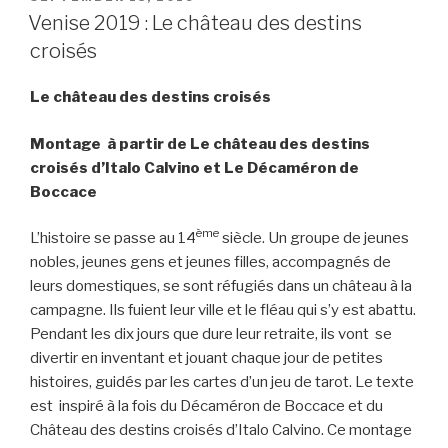
i
e
A
M
o
ON
Venise 2019 : Le château des destins
n
r
p
a
o
croisés
k
p
i
k
l
Le château des destins croisés
Montage à partir de Le château des destins
croisés d’Italo Calvino et Le Décaméron de
Boccace
ème
L’histoire se passe au 14
siècle. Un groupe de jeunes
nobles, jeunes gens et jeunes filles, accompagnés de
leurs domestiques, se sont réfugiés dans un château à la
campagne. Ils fuient leur ville et le fléau qui s’y est abattu.
Pendant les dix jours que dure leur retraite, ils vont se
divertir en inventant et jouant chaque jour de petites
histoires, guidés par les cartes d’un jeu de tarot. Le texte
est inspiré à la fois du Décaméron de Boccace et du
Château des destins croisés d’Italo Calvino. Ce montage