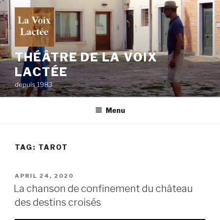
Skip
to
content
THÉÂTRE DE LA VOIX
LACTÉE
depuis 1983
Menu
TAG:
TAROT
POSTED
APRIL 24, 2020
ON
La chanson de confinement du château
des destins croisés