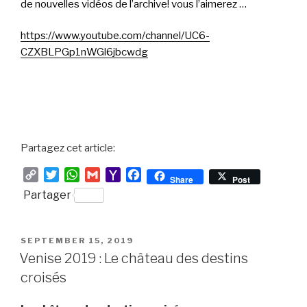
de nouvelles vidéos de l’archive! vous l’aimerez …
https://www.youtube.com/channel/UC6-
CZXBLPGp1nWGl6jbcwdg
Partagez cet article:
C
T
W
G
Y
F
Share
Post
o
w
h
m
a
a
Partager
p
i
a
a
h
c
y
t
t
i
o
e
L
t
s
l
o
b
POSTED
SEPTEMBER 15, 2019
i
e
A
M
o
ON
Venise 2019 : Le château des destins
n
r
p
a
o
croisés
k
p
i
k
l