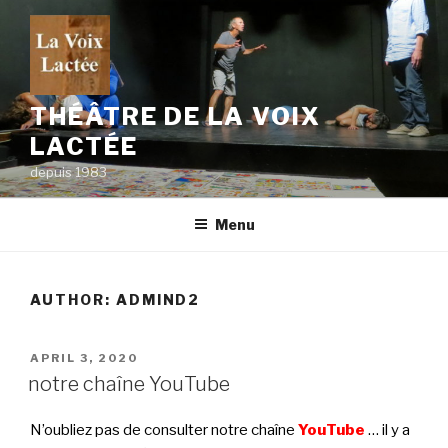
Skip
to
content
THÉÂTRE DE LA VOIX
LACTÉE
depuis 1983
Menu
AUTHOR:
ADMIND2
POSTED
APRIL 3, 2020
ON
notre chaîne YouTube
N’oubliez pas de consulter notre chaîne
YouTube
… il y a