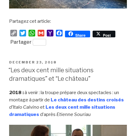
Partagez cet article:
C
T
W
G
Y
F
Share
Post
o
w
h
m
a
a
Partager
p
i
a
a
h
c
y
t
t
i
o
e
L
t
s
l
o
b
POSTED
DECEMBER 23, 2018
i
e
A
M
o
ON
“Les deux cent mille situations
n
r
p
a
o
dramatiques” et “Le château”
k
p
i
k
l
2018 :
à venir : la troupe prépare deux spectacles : un
montage à partir de
Le château des destins croisés
d’Italo Calvino
et
Les deux cent mille situations
dramatiques
d’après
Etienne Souriau