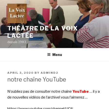
Skip
to
content
THÉÂTRE DE LA VOIX
LACTÉE
depuis 1983
Menu
POSTED
APRIL 3, 2020
BY
ADMIND2
ON
notre chaîne YouTube
N’oubliez pas de consulter notre chaîne
YouTube
… il y a
de nouvelles vidéos de l’archive! vous l’aimerez …
https://www.youtube.com/channel/UC6-