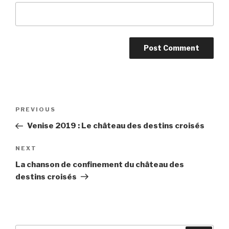
Post
Previous
PREVIOUS
navigation
Post
Venise 2019 : Le château des destins croisés
Next
NEXT
Post
La chanson de confinement du château des
destins croisés