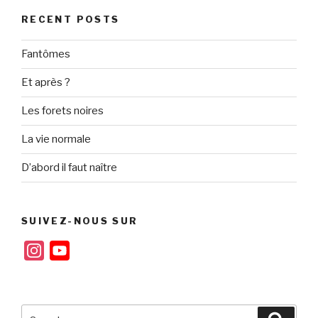
RECENT POSTS
Fantômes
Et après ?
Les forets noires
La vie normale
D’abord il faut naître
SUIVEZ-NOUS SUR
I
Y
n
o
s
u
t
T
Search
Searc