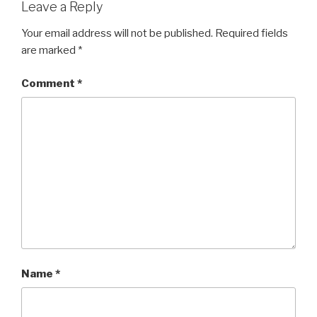
Leave a Reply
i
e
A
M
o
n
r
p
a
o
Your email address will not be published.
Required fields
k
p
i
k
are marked
*
l
Comment
*
Name
*