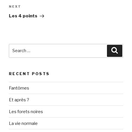
Next
NEXT
Post
Les 4 points
Search
Searc
for:
RECENT POSTS
Fantômes
Et après ?
Les forets noires
La vie normale