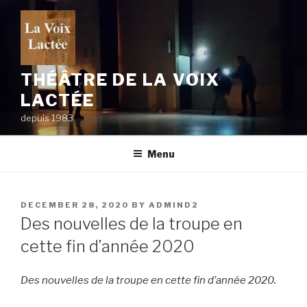
Skip
to
content
THÉÂTRE DE LA VOIX
LACTÉE
depuis 1983
Menu
POSTED
DECEMBER 28, 2020
BY
ADMIND2
ON
Des nouvelles de la troupe en
cette fin d’année 2020
Des nouvelles de la troupe en cette fin d’année 2020.