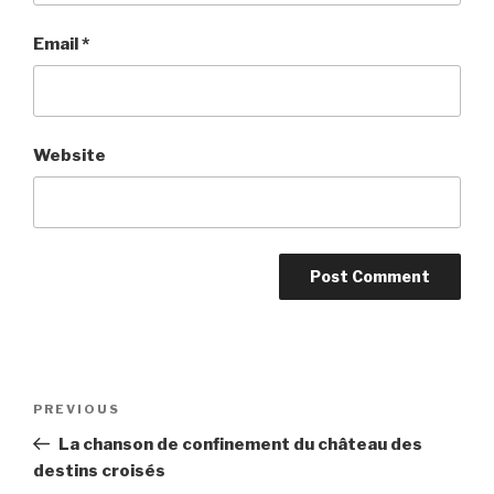
Email
*
Website
Post
Previous
PREVIOUS
navigation
Post
La chanson de confinement du château des
destins croisés