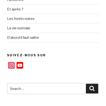
Et après ?
Les forets noires
La vie normale
D’abord il faut naître
SUIVEZ-NOUS SUR
I
Y
n
o
s
u
t
T
Search
Searc
for:
a
u
g
b
r
e