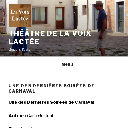
Skip
to
content
THÉÂTRE DE LA VOIX
LACTÉE
depuis 1983
Menu
UNE DES DERNIÈRES SOIRÉES DE
CARNAVAL
Une des Dernières Soirées de Carnaval
Auteur :
Carlo Goldoni