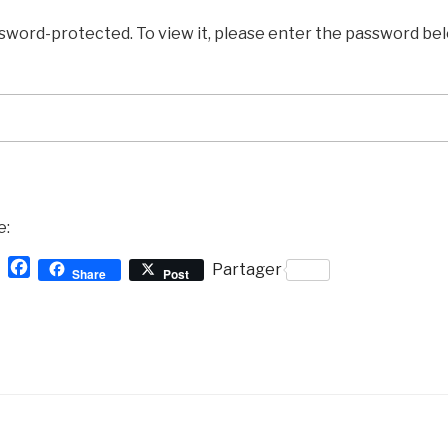
ssword-protected. To view it, please enter the password bel
e:
Y
F
Partager
Share
Post
a
a
h
c
o
e
o
b
M
o
a
o
i
k
l