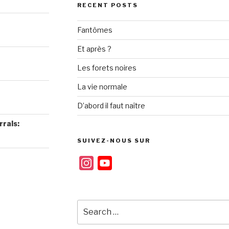
RECENT POSTS
Fantômes
Et après ?
Les forets noires
La vie normale
D’abord il faut naître
rrals:
SUIVEZ-NOUS SUR
I
Y
n
o
s
u
Search
t
T
for:
a
u