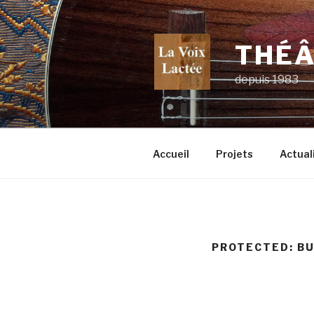
Skip
to
content
THÉÂ
depuis 1983
Accueil
Projets
Actual
PROTECTED: B