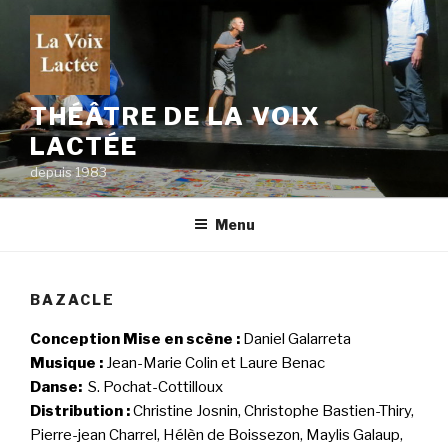
Skip
to
content
THÉÂTRE DE LA VOIX
LACTÉE
depuis 1983
Menu
BAZACLE
Conception Mise en scène :
Daniel Galarreta
Musique :
Jean-Marie Colin et Laure Benac
Danse:
S. Pochat-Cottilloux
Distribution :
Christine Josnin, Christophe Bastien-Thiry,
Pierre-jean Charrel, Hélèn de Boissezon, Maylis Galaup,