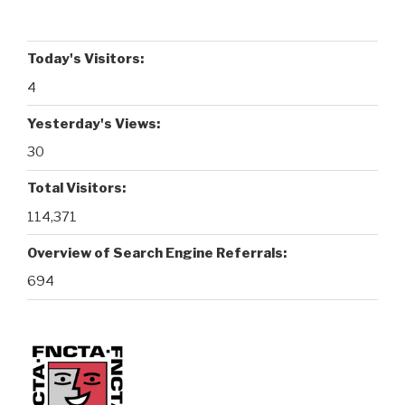
n
r
p
a
o
k
p
i
k
l
Today's Visitors:
4
Yesterday's Views:
30
Total Visitors:
114,371
Overview of Search Engine Referrals:
694