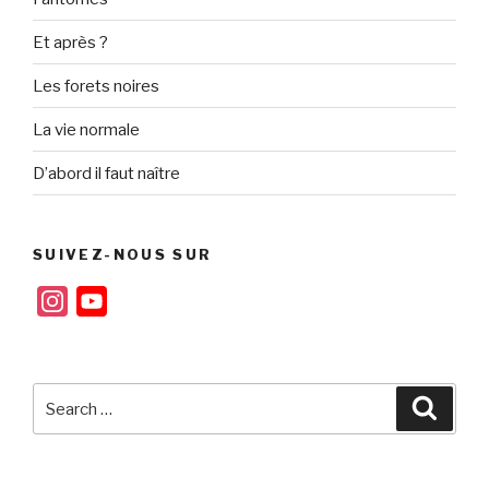
Et après ?
Les forets noires
La vie normale
D’abord il faut naître
SUIVEZ-NOUS SUR
I
Y
n
o
s
u
t
T
Search
Searc
for:
a
u
g
b
r
e