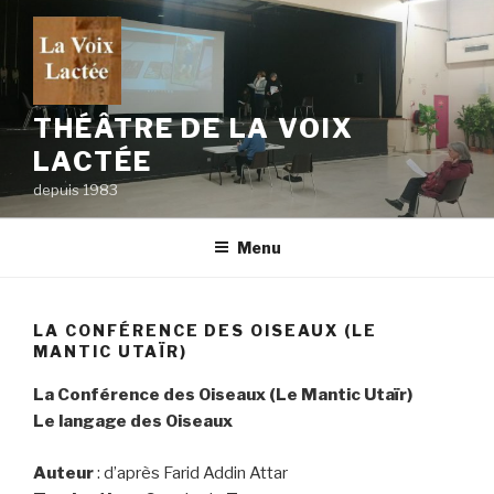
Skip
to
content
THÉÂTRE DE LA VOIX
LACTÉE
depuis 1983
Menu
LA CONFÉRENCE DES OISEAUX (LE
MANTIC UTAÏR)
La Conférence des Oiseaux (Le Mantic Utaïr)
Le langage des Oiseaux
Auteur
: d’après Farid Addin Attar