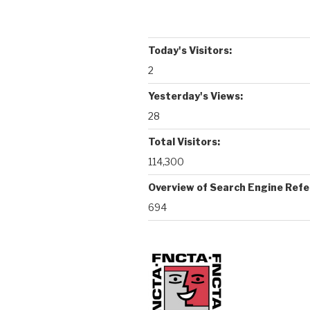
k
p
Today's Visitors:
2
Yesterday's Views:
28
Total Visitors:
114,300
Overview of Search Engine Refe
694