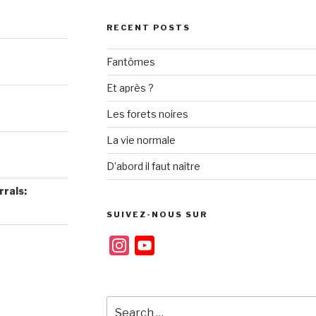
i
k
l
RECENT POSTS
Fantômes
Et après ?
Les forets noires
La vie normale
D’abord il faut naître
rrals:
SUIVEZ-NOUS SUR
I
Y
n
o
s
u
Search
t
T