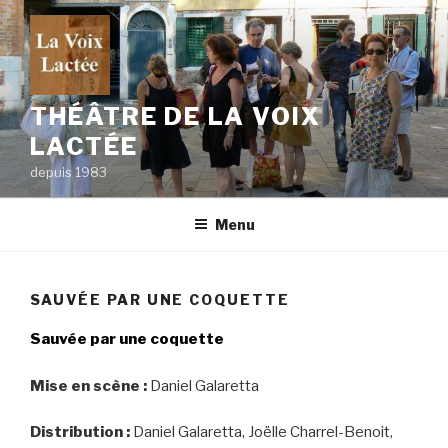
Skip
to
content
THÉÂTRE DE LA VOIX
LACTÉE
depuis 1983
Menu
SAUVÉE PAR UNE COQUETTE
Sauvée par une coquette
Mise en scène :
Daniel Galaretta
Distribution :
Daniel Galaretta, Joëlle Charrel-Benoit,