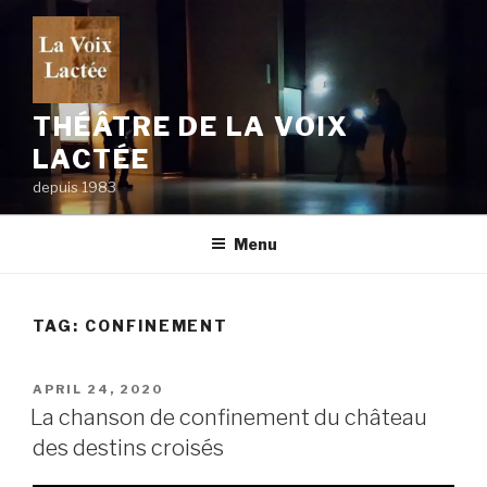
Skip
to
content
THÉÂTRE DE LA VOIX
LACTÉE
depuis 1983
Menu
TAG:
CONFINEMENT
POSTED
APRIL 24, 2020
ON
La chanson de confinement du château
des destins croisés