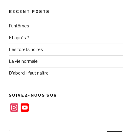
RECENT POSTS
Fantômes
Et après ?
Les forets noires
La vie normale
D’abord il faut naître
SUIVEZ-NOUS SUR
I
Y
n
o
s
u