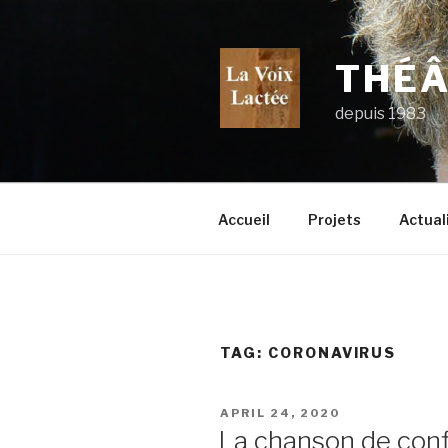
Skip
to
content
THÉÂ
depuis 1983
Accueil
Projets
Actual
TAG:
CORONAVIRUS
POSTED
APRIL 24, 2020
ON
La chanson de con