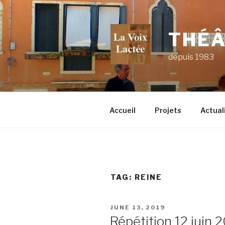
Skip
to
content
THÉÂ
depuis 1983
Accueil
Projets
Actual
TAG:
REINE
POSTED
JUNE 13, 2019
ON
Répétition 12 juin 