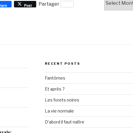
Partager
hare
Post
RECENT POSTS
Fantômes
Et après ?
Les forets noires
La vie normale
D’abord il faut naître
rrals: