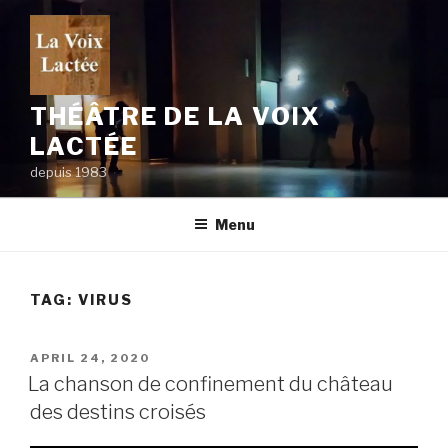
Skip
to
content
THÉÂTRE DE LA VOIX
LACTÉE
depuis 1983
Menu
TAG:
VIRUS
POSTED
APRIL 24, 2020
ON
La chanson de confinement du château
des destins croisés