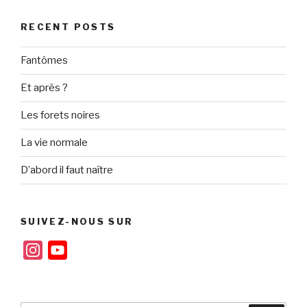
RECENT POSTS
Fantômes
Et après ?
Les forets noires
La vie normale
D’abord il faut naître
SUIVEZ-NOUS SUR
I
Y
n
o
s
u