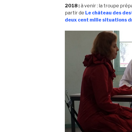
2018 :
à venir : la troupe pré
partir de
Le château des dest
deux cent mille situations