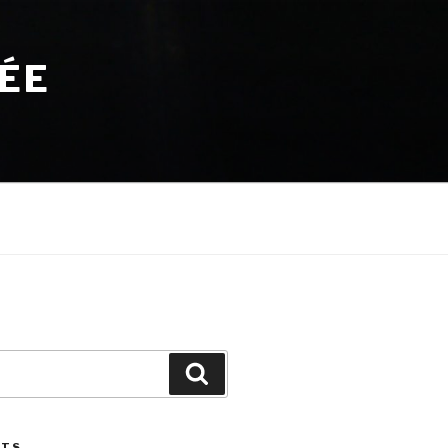
TÉE
Search
STS