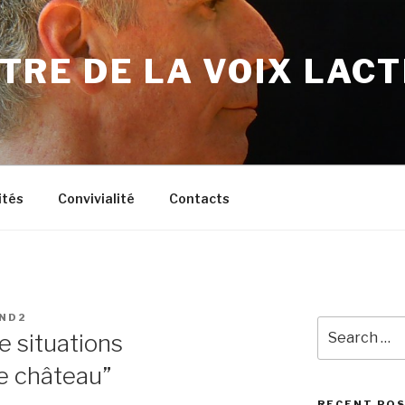
TRE DE LA VOIX LAC
ités
Convivialité
Contacts
ND2
Search
e situations
for:
e château”
RECENT PO