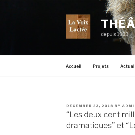
Skip
to
content
THÉÂ
depuis 1983
Accueil
Projets
Actual
POSTED
DECEMBER 23, 2018
BY
ADMI
ON
“Les deux cent mill
dramatiques” et “L