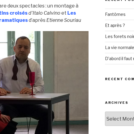
pare deux spectacles : un montage à
ins croisés
d’Italo Calvino
et
Les
Fantômes
 dramatiques
d’après
Etienne Souriau
Et après ?
Les forets noi
La vie normal
D’abord il faut 
RECENT CO
ARCHIVES
Archives