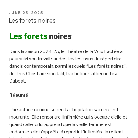
y
t
t
i
o
e
L
t
s
l
o
b
POSTED
JUNE 25, 2025
i
e
A
M
o
ON
Les forets noires
n
r
p
a
o
k
p
i
k
Les forets
noires
l
Dans la saison 2024-25, le Théâtre de la Voix Lactée a
poursuivi son travail sur des textes issus du répertoire
danois contemporain, parmi lesquels “Les forêts noires”,
de Jens Christian Grøndahl, traduction Catherine Lise
Dubost.
Résumé
Une actrice connue se rend à l’hôpital où sa mère est
mourante. Elle rencontre l’infirmière qui s’occupe d’elle et
quand celle-ci lui apprend que la vieille femme est
endormie, elle s’apprête à repartir. L’infirmière la retient,