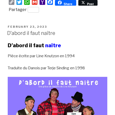
C
T
W
G
Y
F
Share
Post
o
w
h
m
a
a
Partager
p
i
a
a
h
c
y
t
t
i
o
e
L
t
s
l
o
b
POSTED
FEBRUARY 23, 2023
i
e
A
M
o
ON
D’abord il faut naître
n
r
p
a
o
k
p
i
k
D’abord il faut
naître
l
Pièce écrite par Line Knutzon en 1994
Traduite du Danois par Terje Sinding en 1998