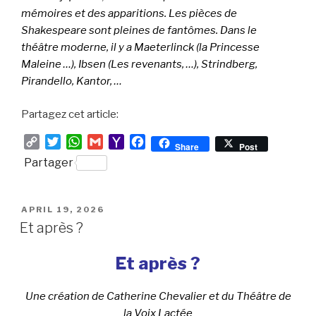
mémoires et des apparitions. Les pièces de
Shakespeare sont pleines de fantômes. Dans le
théâtre moderne, il y a Maeterlinck (la Princesse
Maleine …), Ibsen (Les revenants, …), Strindberg,
Pirandello, Kantor, …
Partagez cet article:
C
T
W
G
Y
F
Share
Post
o
w
h
m
a
a
Partager
p
i
a
a
h
c
y
t
t
i
o
e
L
t
s
l
o
b
POSTED
APRIL 19, 2026
i
e
A
M
o
ON
Et après ?
n
r
p
a
o
k
p
i
k
Et après ?
l
Une création de Catherine Chevalier et du Théâtre de
la Voix Lactée