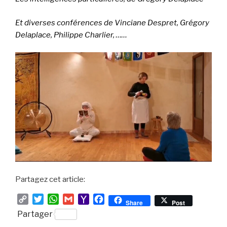
Et diverses conférences de Vinciane Despret, Grégory
Delaplace, Philippe Charlier, ……
Partagez cet article:
C
T
W
G
Y
F
Share
Post
o
w
h
m
a
a
Partager
p
i
a
a
h
c