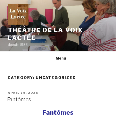
Skip
to
content
THÉÂTRE DE LA VOIX
LACTÉE
depuis 1983
Menu
CATEGORY:
UNCATEGORIZED
POSTED
APRIL 19, 2026
ON
Fantômes
Fantômes