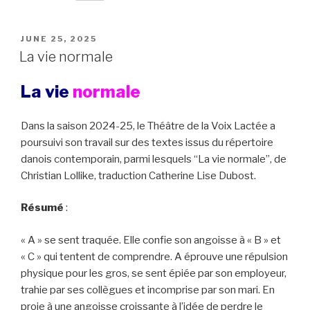
p
i
a
a
h
c
y
t
t
i
o
e
L
t
s
l
o
b
POSTED
JUNE 25, 2025
i
e
A
M
o
ON
La vie normale
n
r
p
a
o
k
p
i
k
La vie
normale
l
Dans la saison 2024-25, le Théâtre de la Voix Lactée a
poursuivi son travail sur des textes issus du répertoire
danois contemporain, parmi lesquels “La vie normale”, de
Christian Lollike, traduction Catherine Lise Dubost.
Résumé
:
« A » se sent traquée. Elle confie son angoisse à « B » et
« C » qui tentent de comprendre. A éprouve une répulsion
physique pour les gros, se sent épiée par son employeur,
trahie par ses collègues et incomprise par son mari. En
proie à une angoisse croissante à l’idée de perdre le